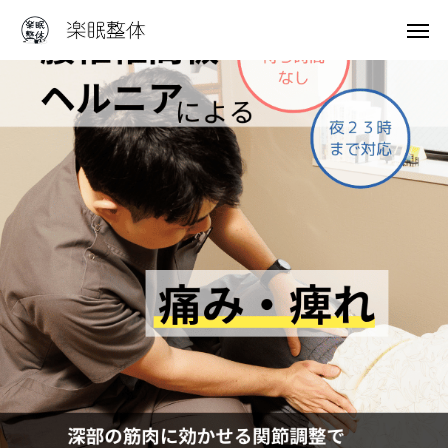
電話予約
友だち追加
症状の案内
アクセス
はじめての方へ
院長あいさつ
施術料金
アクセス
症状一覧