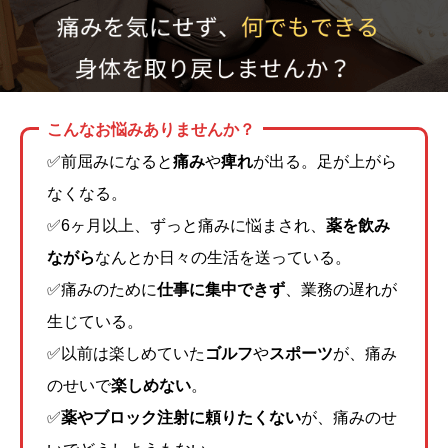
お問い合わせ
こんなお悩みありませんか？
✅前屈みになると
痛み
や
痺れ
が出る。足が上がら
なくなる。
✅6ヶ月以上、ずっと痛みに悩まされ、
薬を飲み
ながら
なんとか日々の生活を送っている。
✅痛みのために
仕事に集中できず
、業務の遅れが
生じている。
✅以前は楽しめていた
ゴルフ
や
スポーツ
が、痛み
のせいで
楽しめない
。
✅
薬やブロック注射に頼りたくない
が、痛みのせ