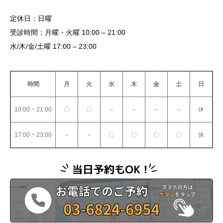
定休日：日曜
受診時間：月曜・火曜 10:00 – 21:00
水/木/金/土曜 17:00 – 23:00
時間
月
火
水
木
金
土
日
10:00 ~ 21:00
〇
〇
－
－
－
－
休
17:00 ~ 23:00
－
－
〇
〇
〇
〇
休