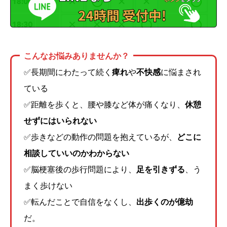
こんなお悩みありませんか？
✅長期間にわたって続く
痺れ
や
不快感
に悩まされ
ている
✅距離を歩くと、腰や膝など体が痛くなり、
休憩
せずにはいられない
✅歩きなどの動作の問題を抱えているが、
どこに
相談していいのかわからない
✅脳梗塞後の歩行問題により、
足を引きずる
、う
まく歩けない
✅転んだことで自信をなくし、
出歩くのが億劫
だ。