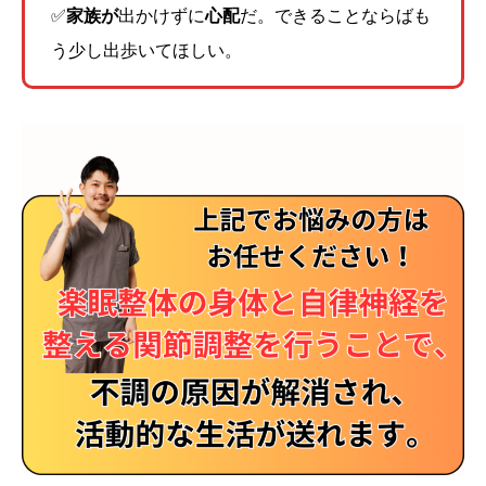
✅
家族が
出かけずに
心配
だ。できることならばも
う少し出歩いてほしい。