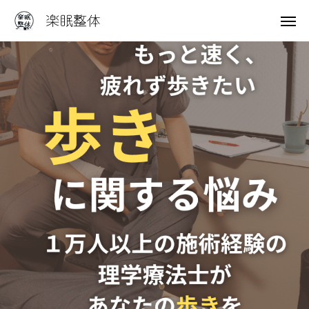
電話予約
友だち追加
症状の案内
アクセス
はじめての方へ
院長あいさつ
施術料金
アクセス
症状一覧